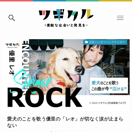
注目シンガーソングライター
が切なく涙が止まら
新世代アイドル にっぽんワチャチ
ない