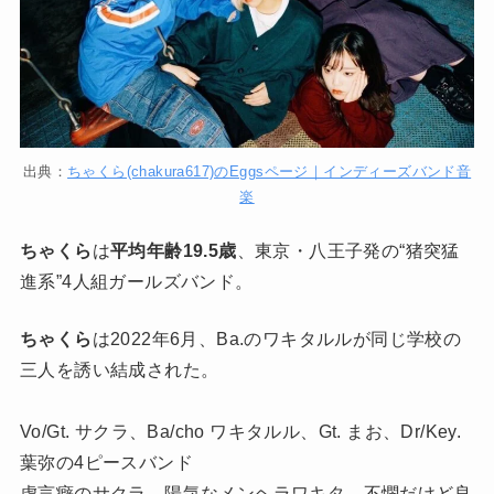
出典：
ちゃくら(chakura617)のEggsページ｜インディーズバンド音
楽
ちゃくら
は
平均年齢19.5歳
、東京・八王子発の“猪突猛
進系”4人組ガールズバンド。
ちゃくら
は2022年6月、Ba.のワキタルルが同じ学校の
三人を誘い結成された。
Vo/Gt. サクラ、Ba/cho ワキタルル、Gt. まお、Dr/Key.
葉弥の4ピースバンド
虚言癖のサクラ、陽気なメンヘラワキタ、不憫だけど良