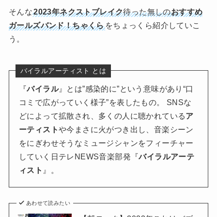
そんな
2023年ネクストブレイク
待った無しの
おすすめ
ガールズバンド！ちゃくら
をちょっくら紹介していこ
う。
バイラルアーティスト とは
『
バイラル
』とは”感染的に”という意味があり“口
コミで広がっていく様子”を表したもの。 SNSな
どによって拡散され、多くの人に聴かれている
ア
ーティスト
や今まさに火がつき出し、音楽シーン
をにぎわせそうなミュージシャンをフィーチャー
していく日テレNEWS音楽部発『
バイラルアーテ
ィスト
』。
あわせて読みたい