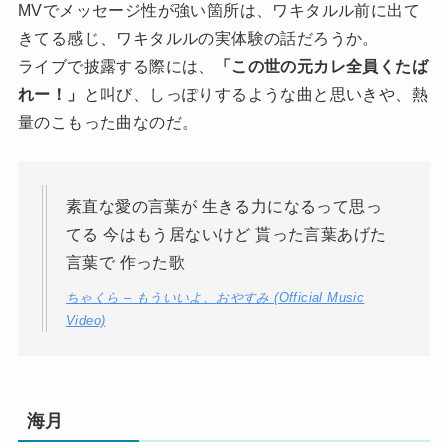
MVでメッセージ性が強い箇所は、ワキタルル前に出て
きてる感じ、ワキタルルの実体験の話だろうか。
ライブで披露する際には、
「この世の元カレ全員くたば
れー！」
と叫び、しっぽりするような曲と思いきや、熱
量のこもった曲なのだ。
素直な愛の言葉が 生きる力になるって思っ
てる 今はもう居ないけど 貰った言葉あげた
言葉で 作った歌
ちゃくら – もういいよ、おやすみ (Official Music
Video)
海月