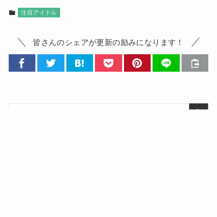
注目アイドル
皆さんのシェアが更新の励みになります！
新着記事
【邦ロック】2024年これはバズ
る!!おすすめネクストブレイクバ
ンド
2024年2月12日