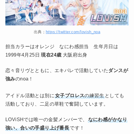
出典；
https://twitter.com/lovish_noa
担当カラーはオレンジ なにわ感担当 生年月日は
1999年4月25日
現在24歳
大阪府出身
恋々音リヴとともに、エキパレで活動していた
ダンスが
強み
のnoa！
アイドル活動とは別に
女子プロレス
の練習生
としても
活動しており、二足の草鞋で奮闘しています。
LOViSHでは唯一の金髪メンバーで、
なにわ感がかなり
強い、合いの手盛り上げ番長
です！