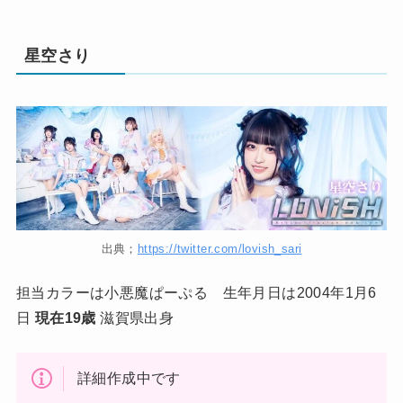
星空さり
出典；
https://twitter.com/lovish_sari
担当カラーは小悪魔ぱーぷる 生年月日は2004年1月6
日
現在19歳
滋賀県出身
詳細作成中です