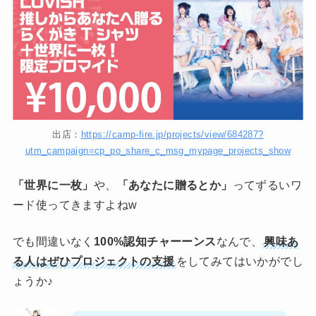
出店：
https://camp-fire.jp/projects/view/684287?
utm_campaign=cp_po_share_c_msg_mypage_projects_show
「世界に一枚」
や、
「あなたに贈るとか」
ってずるいワ
ード使ってきますよねw
でも間違いなく
100%認知チャーーンス
なんで、
興味あ
る人はぜひプロジェクトの支援
をしてみてはいかがでし
ょうか♪