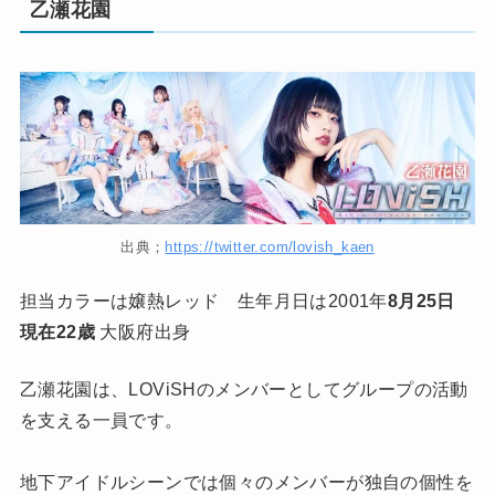
乙瀬花園
出典；
https://twitter.com/lovish_kaen
担当カラーは嬢熱レッド 生年月日は2001年
8月25日
現在22歳
大阪府出身
乙瀬花園は、LOViSHのメンバーとしてグループの活動
を支える一員です。
地下アイドルシーンでは個々のメンバーが独自の個性を